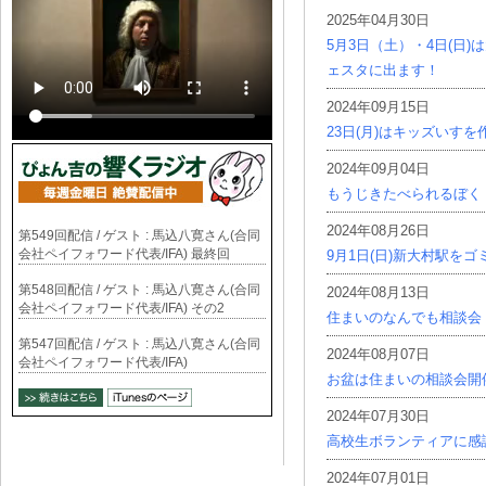
2025年04月30日
5月3日（土）・4日(日
ェスタに出ます！
2024年09月15日
23日(月)はキッズいす
2024年09月04日
もうじきたべられるぼく
2024年08月26日
第549回配信 / ゲスト : 馬込八寛さん(合同
会社ペイフォワード代表/IFA) 最終回
9月1日(日)新大村駅を
第548回配信 / ゲスト : 馬込八寛さん(合同
2024年08月13日
会社ペイフォワード代表/IFA) その2
住まいのなんでも相談会
第547回配信 / ゲスト : 馬込八寛さん(合同
2024年08月07日
会社ペイフォワード代表/IFA)
お盆は住まいの相談会開
2024年07月30日
高校生ボランティアに感
2024年07月01日