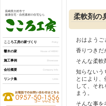
長崎県大村市で
柔軟剤の
健康住宅・自然素材の住宅なら
おはようご
こころ工房の家づくり
Policy
香りつきだ
響木の家
House of HIBIKI
そんな柔軟
施工事例
Showcase
会社概要
Company Info
知らないう
とにより、
リンク集
Links
して、それ
まう。
そんな事を