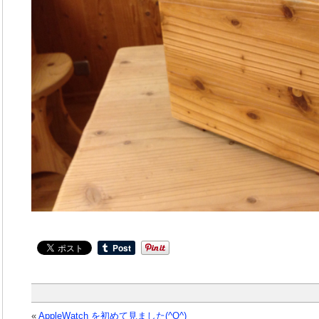
«
AppleWatch を初めて見ました(^O^)