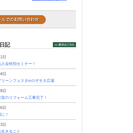
日記
11日
法人会特別セミナー！
04日
リーンフェスタinロザモタ広場
28日
衣室のリフォーム工事完了！
26日
麗に！
23日
は生きること