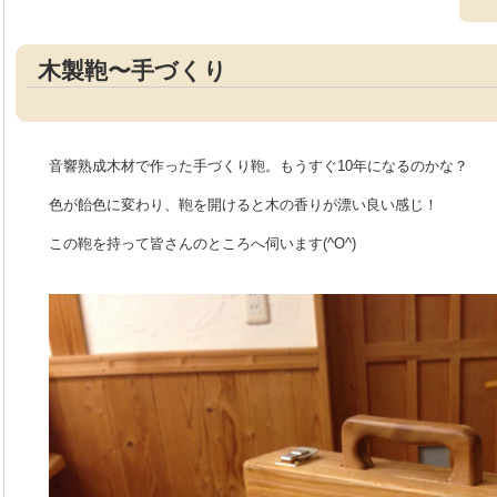
木製鞄〜手づくり
音響熟成木材で作った手づくり鞄。もうすぐ10年になるのかな？
色が飴色に変わり、鞄を開けると木の香りが漂い良い感じ！
この鞄を持って皆さんのところへ伺います(^O^)