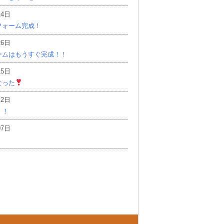
14日
フォーム完成！
26日
ームはもうすぐ完成！！
15日
なった
12日
！！
07日