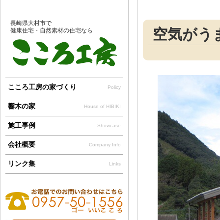
長崎県大村市で
空気がう
健康住宅・自然素材の住宅なら
こころ工房の家づくり
Policy
響木の家
House of HIBIKI
施工事例
Showcase
会社概要
Company Info
リンク集
Links