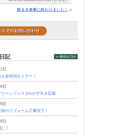
餅まき無事に終わりました！
»
日記
11日
法人会特別セミナー！
04日
リーンフェスタinロザモタ広場
28日
衣室のリフォーム工事完了！
26日
麗に！