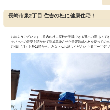
長崎市泉2丁目 住吉の杜に健康住宅！
おはようございます！住吉の杜に家族が熟睡できる響木の家（ひびき
をバッハの音楽を聴かせて熟成乾燥させた音響熟成木材を使っての本
月4日（月）お昼12時から。みなさんお越しくださいヾ(＠⌒ー⌒＠)