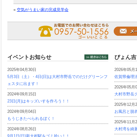
«
空気がうまい家の完成見学会
イベントお知らせ
ぴょん吉
2025年04月30日
2026年05月
5月3日（土）・4日(日)は大村市野岳でのだけグリーンフ
佐賀県倫理
ェスタに出ます！
2026年05月
2024年09月15日
大村市野岳グ
23日(月)はキッズいすを作ろう！！
2025年12月
2024年09月04日
お風呂と脱
もうじきたべられるぼく！
2025年11月
2024年08月26日
大村湾を綺
9月1日(日)新大村駅をゴミ拾い！！