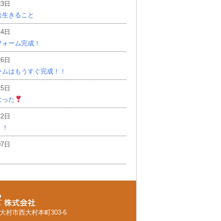
23日
は生きること
14日
フォーム完成！
26日
ームはもうすぐ完成！！
15日
なった
12日
！！
07日
県大村市西大村本町303-6