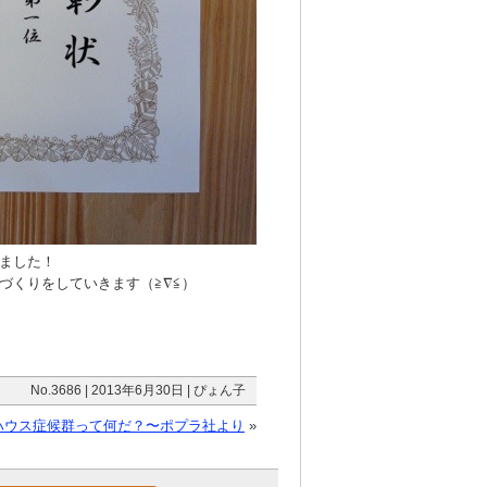
ました！
づくりをしていきます（≧∇≦）
No.3686 | 2013年6月30日 | ぴょん子
ハウス症候群って何だ？〜ポプラ社より
»