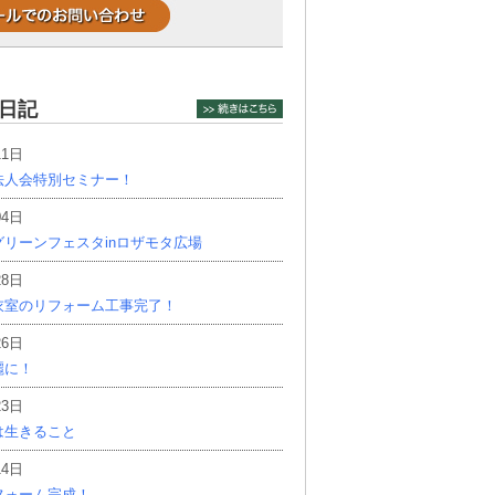
日記
11日
法人会特別セミナー！
04日
リーンフェスタinロザモタ広場
28日
衣室のリフォーム工事完了！
26日
麗に！
23日
は生きること
14日
フォーム完成！