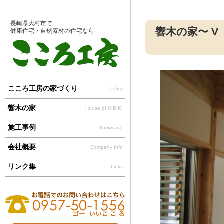
長崎県大村市で
響木の家〜 V
健康住宅・自然素材の住宅なら
こころ工房の家づくり
Policy
響木の家
House of HIBIKI
施工事例
Showcase
会社概要
Company Info
リンク集
Links