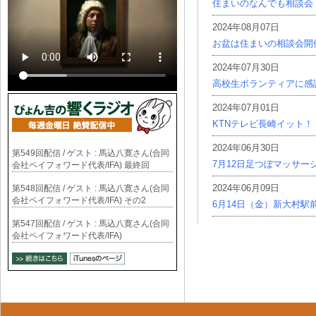
住まいのなんでも相談会
2024年08月07日
お盆は住まいの相談会開
2024年07月30日
高校生ボランティアに感
2024年07月01日
KTNテレビ長崎イット！
2024年06月30日
第549回配信 / ゲスト : 馬込八寛さん(合同
7月12日足つぼマッサー
会社ペイフォワード代表/IFA) 最終回
2024年06月09日
第548回配信 / ゲスト : 馬込八寛さん(合同
会社ペイフォワード代表/IFA) その2
6月14日（金）新大村駅
第547回配信 / ゲスト : 馬込八寛さん(合同
会社ペイフォワード代表/IFA)