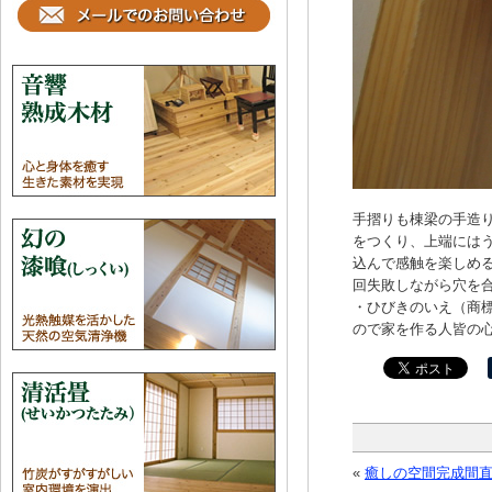
手摺りも棟梁の手造
をつくり、上端には
込んで感触を楽しめ
回失敗しながら穴を
・ひびきのいえ（商
ので家を作る人皆の
«
癒しの空間完成間直