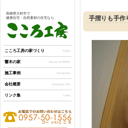
長崎県大村市で
手摺りも手作り
健康住宅・自然素材の住宅なら
こころ工房の家づくり
Policy
響木の家
House of HIBIKI
施工事例
Showcase
会社概要
Company Info
リンク集
Links