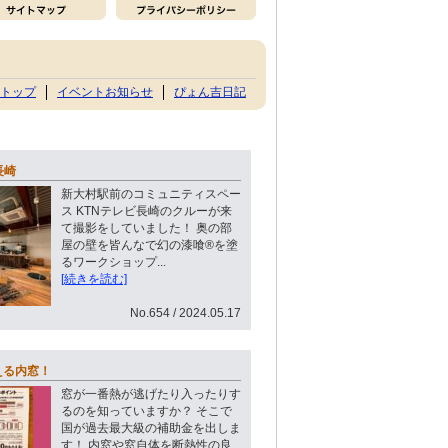
トップ
イベントお知らせ
ぴょん吉日記
長崎
新大村駅前のコミュニティスペー
ス KTNテレビ長崎のクルーが来
て撮影をしていました！ 奥の部
屋の壁を皆んなで幻の漆喰®︎を塗
るワークショップ...
[続きを読む]
No.654 / 2024.05.17
える内窓！
窓が一番熱が逃げたり入ったりす
るのを知っていますか？ そこで
国が過去最大級の補助金を出しま
す！ 内窓や窓自体を断熱性の良