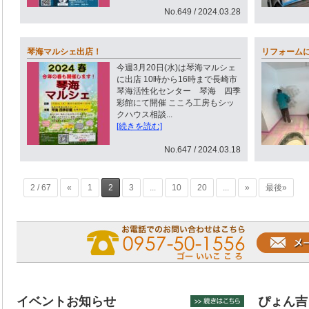
No.649 / 2024.03.28
琴海マルシェ出店！
リフォームに
今週3月20日(水)は琴海マルシェ
に出店 10時から16時まで長崎市
琴海活性化センター 琴海 四季
彩館にて開催 こころ工房もシッ
クハウス相談...
[続きを読む]
No.647 / 2024.03.18
2 / 67
«
1
2
3
...
10
20
...
»
最後»
イベントお知らせ
ぴょん吉