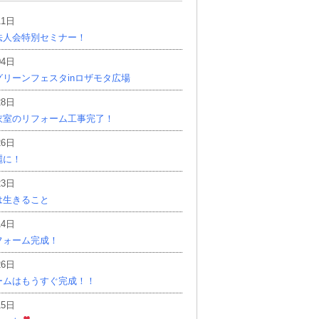
11日
法人会特別セミナー！
04日
リーンフェスタinロザモタ広場
28日
衣室のリフォーム工事完了！
26日
麗に！
23日
は生きること
14日
フォーム完成！
26日
ームはもうすぐ完成！！
15日