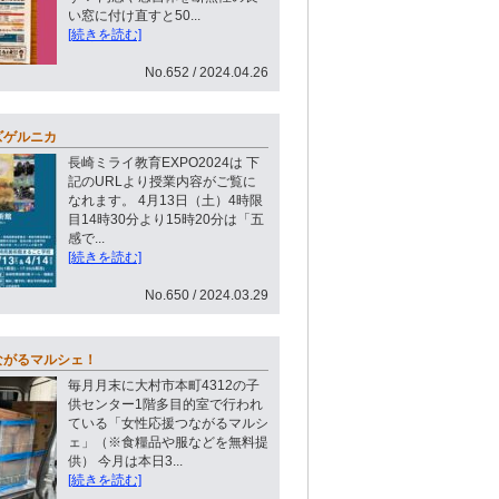
い窓に付け直すと50...
[続きを読む]
No.652 / 2024.04.26
ズゲルニカ
長崎ミライ教育EXPO2024は 下
記のURLより授業内容がご覧に
なれます。 4月13日（土）4時限
目14時30分より15時20分は「五
感で...
[続きを読む]
No.650 / 2024.03.29
ながるマルシェ！
毎月月末に大村市本町4312の子
供センター1階多目的室で行われ
ている「女性応援つながるマルシ
ェ」（※食糧品や服などを無料提
供） 今月は本日3...
[続きを読む]