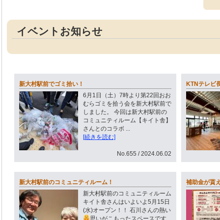
イベントお知らせ
新大村駅前でゴミ拾い！
KTNテレビ
6月1日（土）7時より第22回おお
むらゴミを拾う会を新大村駅前で
しました。 今回は新大村駅前の
コミュニティルーム【キイト舎】
さんとのコラボ ...
[続きを読む]
No.655 / 2024.06.02
新大村駅前のコミュニティルーム！
補助金が貰
新大村駅前のコミュニティルーム
キイト舎さんはいよいよ5月15日
(水)オープン！！ 石川さんの熱い
思いがこもったスペースです
...