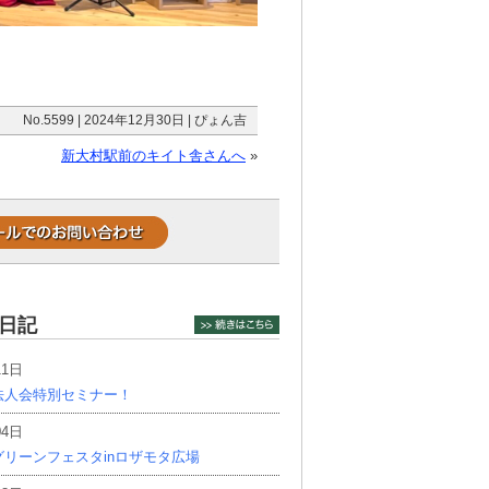
No.5599 | 2024年12月30日 | ぴょん吉
新大村駅前のキイト舎さんへ
»
日記
11日
法人会特別セミナー！
04日
リーンフェスタinロザモタ広場