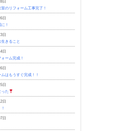
28日
衣室のリフォーム工事完了！
26日
麗に！
23日
は生きること
14日
フォーム完成！
26日
ームはもうすぐ完成！！
15日
なった
12日
！！
07日