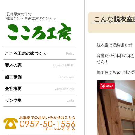
長崎県大村市で
こんな脱衣室
健康住宅・自然素材の住宅なら
脱衣室は収納棚とポ
こころ工房の家づくり
Policy
音響熟成®︎木材の床
せん！
響木の家
House of HIBIKI
梅雨時でも家全体が
施工事例
Showcase
Save
会社概要
Company Info
リンク集
Links