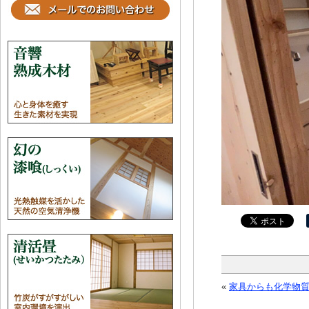
«
家具からも化学物