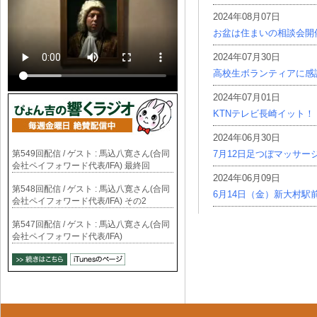
2024年08月07日
お盆は住まいの相談会開
2024年07月30日
高校生ボランティアに感
2024年07月01日
KTNテレビ長崎イット！
2024年06月30日
第549回配信 / ゲスト : 馬込八寛さん(合同
7月12日足つぼマッサー
会社ペイフォワード代表/IFA) 最終回
2024年06月09日
第548回配信 / ゲスト : 馬込八寛さん(合同
6月14日（金）新大村駅
会社ペイフォワード代表/IFA) その2
第547回配信 / ゲスト : 馬込八寛さん(合同
会社ペイフォワード代表/IFA)