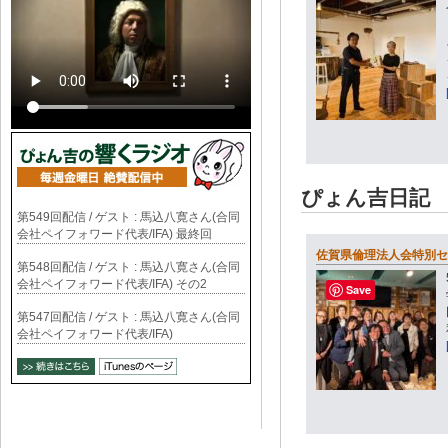
ぴょん吉日記
第549回配信 / ゲスト : 馬込八寛さん(合同
会社ペイフォワード代表/IFA) 最終回
佐賀県倫理法人会特別セ
第548回配信 / ゲスト : 馬込八寛さん(合同
会社ペイフォワード代表/IFA) その2
Save
第547回配信 / ゲスト : 馬込八寛さん(合同
会社ペイフォワード代表/IFA)