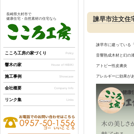
長崎県大村市で
諫早市注文住
健康住宅・自然素材の住宅なら
諫早市に建っている
こころ工房の家づくり
Policy
音響熟成木材と幻の
響木の家
House of HIBIKI
アトピー性皮膚炎
施工事例
アレルギーに効果が
Showcase
会社概要
Company Info
リンク集
Links