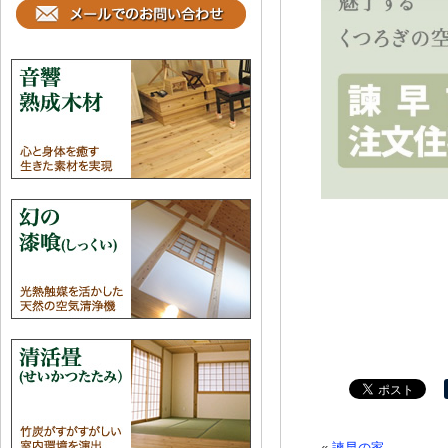
«
諫早の家