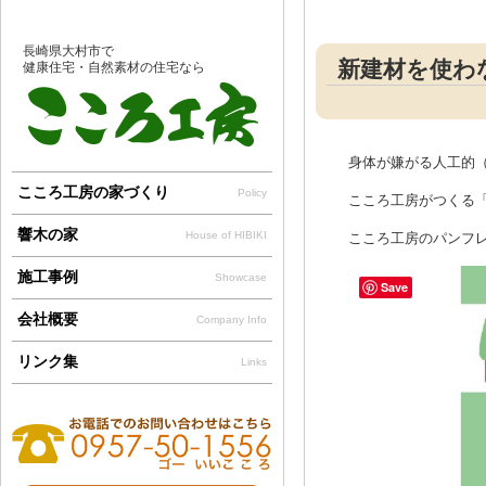
長崎県大村市で
新建材を使わ
健康住宅・自然素材の住宅なら
身体が嫌がる人工的
こころ工房の家づくり
Policy
こころ工房がつくる「
響木の家
House of HIBIKI
こころ工房のパンフ
施工事例
Showcase
Save
会社概要
Company Info
リンク集
Links