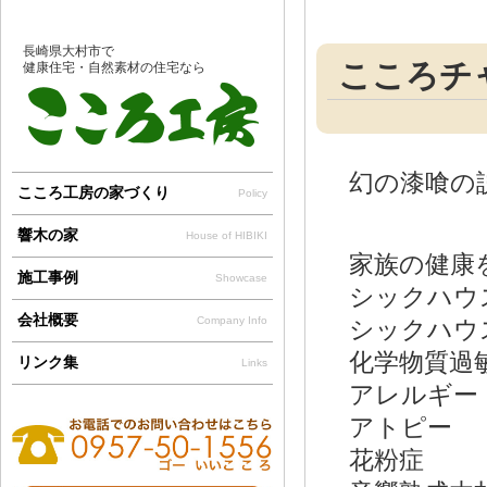
長崎県大村市で
こころチ
健康住宅・自然素材の住宅なら
幻の漆喰の
こころ工房の家づくり
Policy
響木の家
House of HIBIKI
家族の健
施工事例
Showcase
シックハ
会社概要
Company Info
シックハ
化学物質過
リンク集
Links
アレルギー
アトピー
花粉症