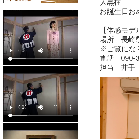
大黒柱
お誕生日お
【体感モデ
場所 長崎県
※ご覧にな
電話 090-3
担当 井手