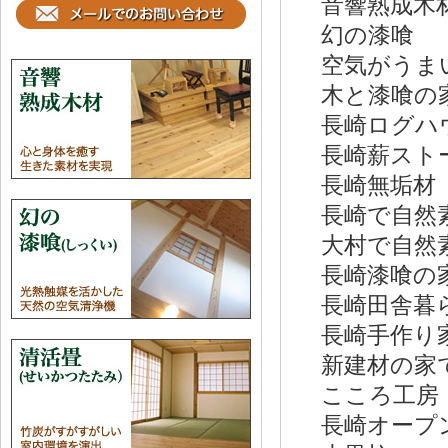
音響熟成
幻の漆喰
空気がう
木と漆喰の
長崎ログハ
長崎薪スト
長崎無垢材
長崎で自
大村で自
長崎漆喰の
長崎田舎
長崎手作り
新建材の
こころ工房
長崎オープ