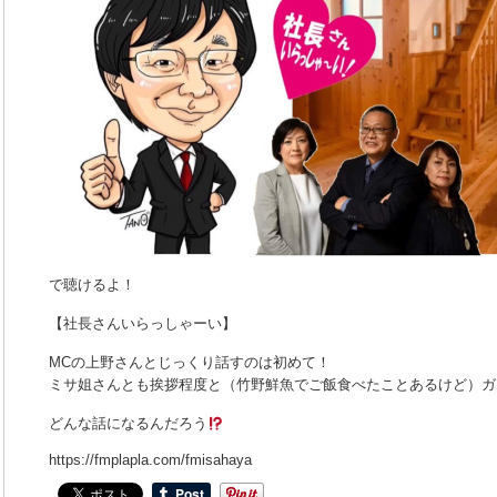
で聴けるよ！
【社長さんいらっしゃーい】
MCの上野さんとじっくり話すのは初めて！
ミサ姐さんとも挨拶程度と（竹野鮮魚でご飯食べたことあるけど）ガ
どんな話になるんだろう
https://fmplapla.com/fmisahaya