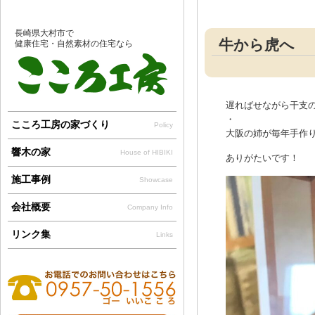
長崎県大村市で
牛から虎へ
健康住宅・自然素材の住宅なら
遅ればせながら干支
・
こころ工房の家づくり
Policy
大阪の姉が毎年手作
響木の家
House of HIBIKI
ありがたいです！
施工事例
Showcase
会社概要
Company Info
リンク集
Links