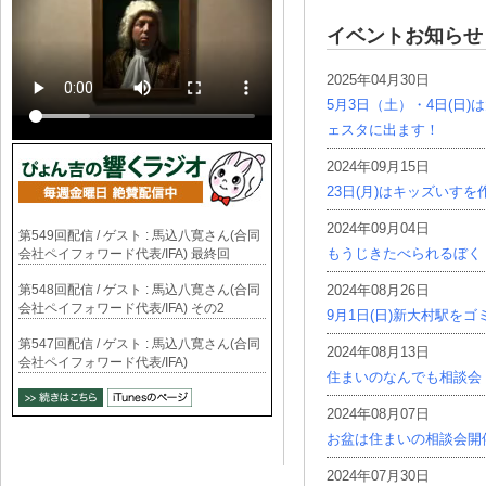
イベントお知らせ
2025年04月30日
5月3日（土）・4日(日
ェスタに出ます！
2024年09月15日
23日(月)はキッズいす
2024年09月04日
第549回配信 / ゲスト : 馬込八寛さん(合同
もうじきたべられるぼく
会社ペイフォワード代表/IFA) 最終回
第548回配信 / ゲスト : 馬込八寛さん(合同
2024年08月26日
会社ペイフォワード代表/IFA) その2
9月1日(日)新大村駅を
第547回配信 / ゲスト : 馬込八寛さん(合同
2024年08月13日
会社ペイフォワード代表/IFA)
住まいのなんでも相談会
2024年08月07日
お盆は住まいの相談会開
2024年07月30日