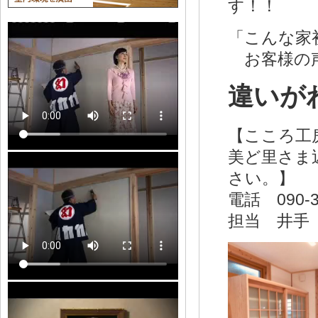
す！！
「こんな家
お客様の
違いが
【こころ工
美ど里さま
さい。】
電話 090-3
担当 井手