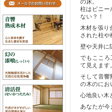
の床。
柱はビニー
ない？！
木材を張り
された柱や
壁や天井に
でもこころ
て見えます
そして音響
の木のにお
心地良い木
あなたが今