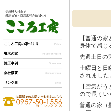
長崎県大村市で
健康住宅・自然素材の住宅なら
【普通の家
こころ工房の家づくり
身体で感じ
Policy
響木の家
House of HIBIKI
先週土日の
施工事例
Showcase
土曜日と日
会社概要
Company Info
されました
リンク集
Links
【空気がう
ので長くい
普通の家（