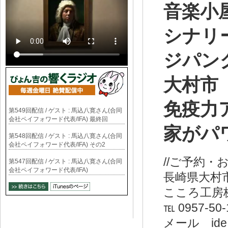
音楽小
シナリ
ジパ
大村市
免疫力ア
第549回配信 / ゲスト : 馬込八寛さん(合同
会社ペイフォワード代表/IFA) 最終回
家がハ
第548回配信 / ゲスト : 馬込八寛さん(合同
会社ペイフォワード代表/IFA) その2
//ご予約・
第547回配信 / ゲスト : 馬込八寛さん(合同
会社ペイフォワード代表/IFA)
長崎県大村市
こころ工房
℡ 0957-50-
メール ide＠c