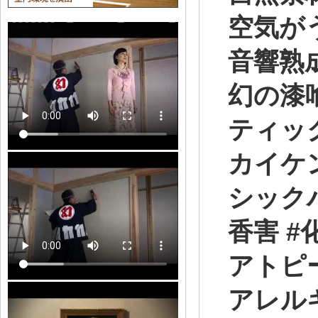
空気か
音響熟
幻の漆
ティッ
カイケ
シック
香害 
アトピ
アレルキ