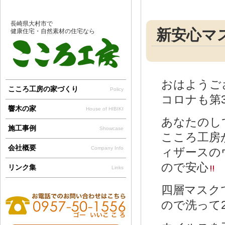
長崎県大村市で
新安心マ
健康住宅・自然素材の住宅なら
おはようご
こころ工房の家づくり
Policy
コロナも第3
響木の家
House of HIBIKI
あなたのし
施工事例
Showcase
こころ工房か
会社概要
Company Info
ィザース
ので安心
リンク集
Links
四層マスクて
ので洗って