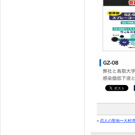
«
恋人の聖地〜大村