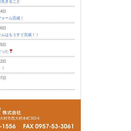
は生きること
14日
フォーム完成！
26日
ームはもうすぐ完成！！
15日
なった
12日
！！
07日
県大村市西大村本町303-6