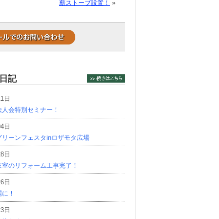
薪ストーブ設置！
»
日記
11日
法人会特別セミナー！
04日
リーンフェスタinロザモタ広場
28日
衣室のリフォーム工事完了！
26日
麗に！
23日