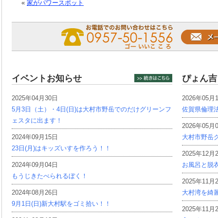
«
家がパワースポット
イベントお知らせ
ぴょん吉
2025年04月30日
2026年05月
5月3日（土）・4日(日)は大村市野岳でのだけグリーンフ
佐賀県倫理
ェスタに出ます！
2026年05月
2024年09月15日
大村市野岳グ
23日(月)はキッズいすを作ろう！！
2025年12月
2024年09月04日
お風呂と脱
もうじきたべられるぼく！
2025年11月
2024年08月26日
大村湾を綺
9月1日(日)新大村駅をゴミ拾い！！
2025年11月