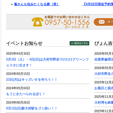
«
雀さんも住みたくなる家（笑）
【4月22日現在予
イベントお知らせ
ぴょん吉
2025年04月30日
2026年05月
5月3日（土）・4日(日)は大村市野岳でのだけグリーンフ
佐賀県倫理
ェスタに出ます！
2026年05月
2024年09月15日
大村市野岳グ
23日(月)はキッズいすを作ろう！！
2025年12月
2024年09月04日
お風呂と脱
もうじきたべられるぼく！
2025年11月
2024年08月26日
大村湾を綺
9月1日(日)新大村駅をゴミ拾い！！
2025年11月