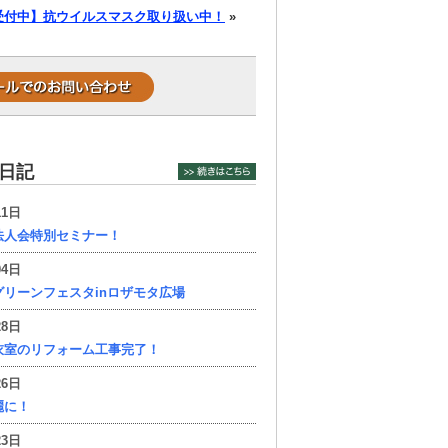
約受付中】抗ウイルスマスク取り扱い中！
»
日記
11日
法人会特別セミナー！
04日
リーンフェスタinロザモタ広場
28日
衣室のリフォーム工事完了！
26日
麗に！
23日