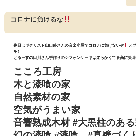
コロナに負けるな
先日はギタリスト山口修さんの音楽小屋でコロナに負けないぞ
と
を）
とるーすの田川さん手作りのシフォンケーキは柔らかくて最高に美味
こころ工房
木と漆喰の家
自然素材の家
空気がうまい家
音響熟成木材 #大黒柱のある
幻の漆喰 #漆喰 #真壁づく