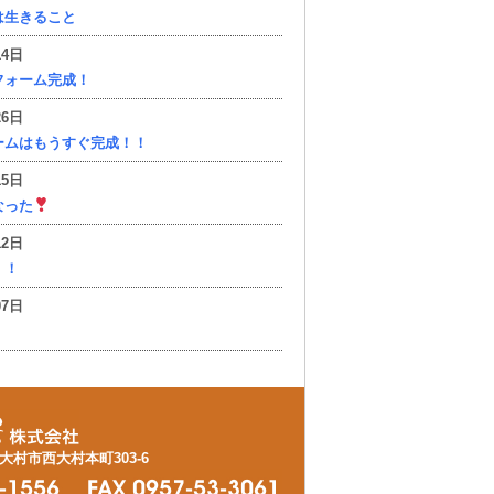
は生きること
14日
フォーム完成！
26日
ームはもうすぐ完成！！
15日
なった
12日
！！
07日
県大村市西大村本町303-6