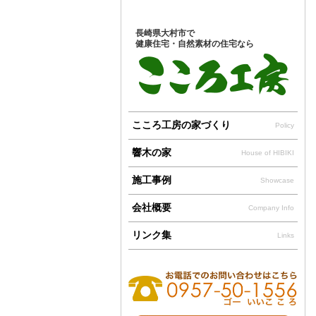
長崎県大村市で
健康住宅・自然素材の住宅なら
こころ工房の家づくり
Policy
響木の家
House of HIBIKI
施工事例
Showcase
会社概要
Company Info
リンク集
Links