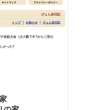
ぴょん吉日記
トップ
お知らせ
ぴょん吉日記
プチ決起大会（少人数です?からご安心
しかった?
家
りの家