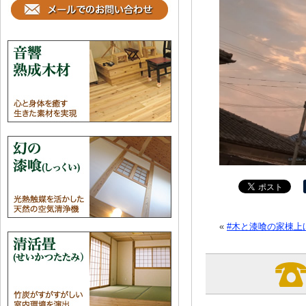
«
#木と漆喰の家棟上