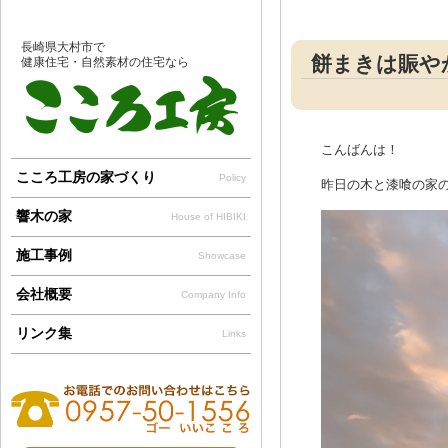
長崎県大村市で
餅まきは賑や
健康住宅・自然素材の住宅なら
こんばんは！
こころ工房の家づくり
Policy
昨日の木と漆喰の家の
響木の家
House of HIBIKI
施工事例
Showcase
会社概要
Company Info
リンク集
Links