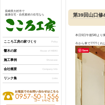
長崎県大村市で
第39回山口
健康住宅・自然素材の住宅なら
本日9日午後5時より
こころ工房の家づくり
Policy
今から車で????く
Save
響木の家
House of HIBIKI
施工事例
Showcase
会社概要
Company Info
リンク集
Links