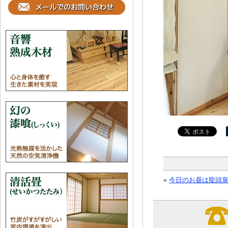
«
今日のお昼は龍頭泉荘