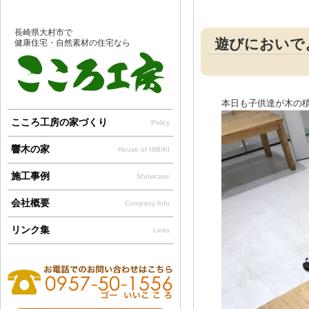
長崎県大村市で
遊びにおいで
健康住宅・自然素材の住宅なら
本日も子供達が木の
こころ工房の家づくり
Policy
響木の家
House of HIBIKI
施工事例
Showcase
会社概要
Company Info
リンク集
Links