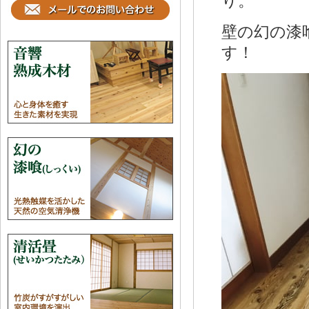
り。
壁の幻の漆
す！