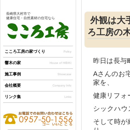
長崎県大村市で
外観は大
健康住宅・自然素材の住宅なら
ろ工房の
こころ工房の家づくり
Policy
昨日は長与
響木の家
House of HIBIKI
Aさんのお
施工事例
Showcase
家を、
会社概要
Company Info
健康リフォ
リンク集
Links
シックハウ
そして時が