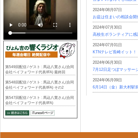
2024年08月07日
お盆は住まいの相談会開
2024年07月30日
高校生ボランティアに感
2024年07月01日
KTNテレビ長崎イット！
2024年06月30日
第549回配信 / ゲスト : 馬込八寛さん(合同
7月12日足つぼマッサー
会社ペイフォワード代表/IFA) 最終回
2024年06月09日
第548回配信 / ゲスト : 馬込八寛さん(合同
6月14日（金）新大村駅
会社ペイフォワード代表/IFA) その2
第547回配信 / ゲスト : 馬込八寛さん(合同
会社ペイフォワード代表/IFA)