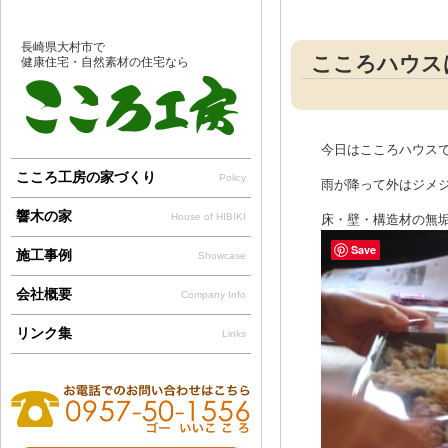
長崎県大村市で
こころハウス
健康住宅・自然素材の住宅なら
今日はこころハウス
こころ工房の家づくり
Policy
雨が降って外はジメ
響木の家
House of HIBIKI
床・壁・構造材の無垢
Save
施工事例
Showcase
会社概要
Company Info
リンク集
Links