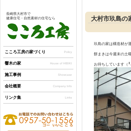
長崎県大村市で
大村市玖島の
健康住宅・自然素材の住宅なら
玖島の家は構造材が
こころ工房の家づくり
Policy
餅まきは今週末の土
響木の家
House of HIBIKI
お待ちしています（╹
施工事例
Showcase
会社概要
Company Info
リンク集
Links