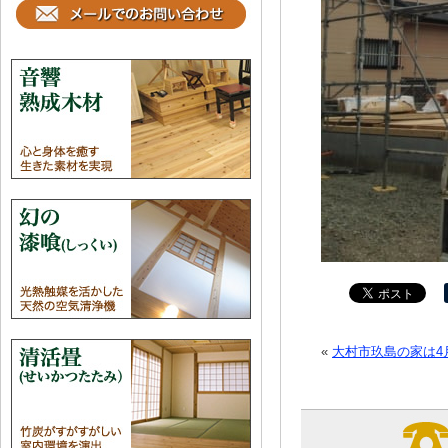
«
大村市玖島の家は4