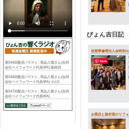
ぴょん吉日記
佐賀県倫理法人会特別セ
Save
第549回配信 / ゲスト : 馬込八寛さん(合同
会社ペイフォワード代表/IFA) 最終回
第548回配信 / ゲスト : 馬込八寛さん(合同
会社ペイフォワード代表/IFA) その2
第547回配信 / ゲスト : 馬込八寛さん(合同
会社ペイフォワード代表/IFA)
お風呂と脱衣室のリフォ