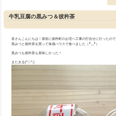
牛乳豆腐の黒みつ＆彼杵茶
皆さんこんにちは！昼前に彼杵町のお宅へ工事の打合せに行ったので
黒みつと彼杵茶を買って体感ハウスで食べました（╹◡╹）
黒みつも彼杵茶も美味しかった！
また太る(^◇^;)