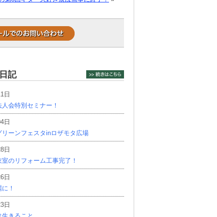
日記
11日
法人会特別セミナー！
04日
リーンフェスタinロザモタ広場
28日
衣室のリフォーム工事完了！
26日
麗に！
23日
は生きること