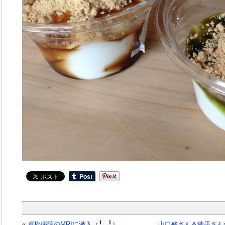
«
貞松病院のMRIに潜入（╹◡╹）
山口修さん＆純子さん