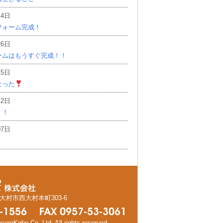
14日
フォーム完成！
26日
ームはもうすぐ完成！！
15日
なった
12日
！！
07日
県大村市西大村本町303-6
oroKobo Co.,Ltd, All rights reserved.