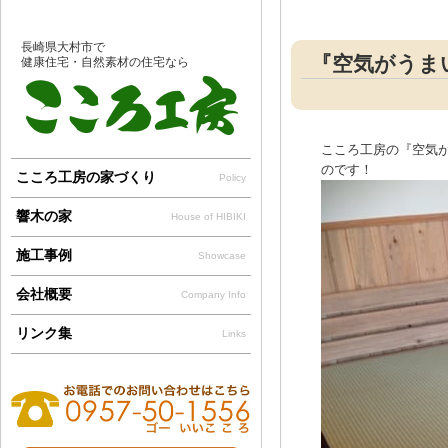
長崎県大村市で
『空気がうま
健康住宅・自然素材の住宅なら
こころ工房の『空気
のです！
こころ工房の家づくり
Policy
響木の家
House of HIBIKI
施工事例
Showcase
会社概要
Company Info
リンク集
Links