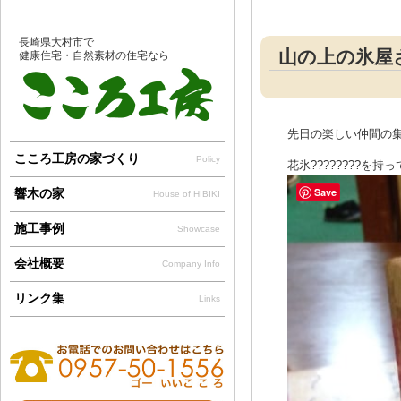
長崎県大村市で
山の上の氷屋
健康住宅・自然素材の住宅なら
先日の楽しい仲間の
こころ工房の家づくり
Policy
花氷????????を持って
Save
響木の家
House of HIBIKI
施工事例
Showcase
会社概要
Company Info
リンク集
Links