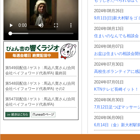
もうじきたべられるぼく
2024年08月26日
9月1日(日)新大村駅を
2024年08月13日
住まいのなんでも相談会
2024年08月07日
お盆は住まいの相談会開
2024年07月30日
第549回配信 / ゲスト : 馬込八寛さん(合同
高校生ボランティアに感
会社ペイフォワード代表/IFA) 最終回
2024年07月01日
第548回配信 / ゲスト : 馬込八寛さん(合同
会社ペイフォワード代表/IFA) その2
KTNテレビ長崎イット！
第547回配信 / ゲスト : 馬込八寛さん(合同
2024年06月30日
会社ペイフォワード代表/IFA)
7月12日足つぼマッサー
2024年06月09日
6月14日（金）新大村駅