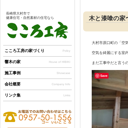
長崎県大村市で
木と漆喰の家
健康住宅・自然素材の住宅なら
大村市原口町の「空
こころ工房の家づくり
Policy
空気を綺麗にする室内
響木の家
House of HIBIKI
まだ工事中だと言うの
施工事例
Showcase
Save
会社概要
Company Info
リンク集
Links