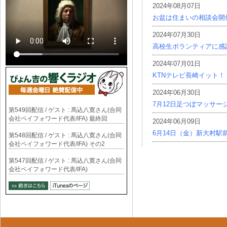
2024年08月07日
お盆は住まいの相談会開
2024年07月30日
高校生ボランティアに感
2024年07月01日
KTNテレビ長崎イット！
2024年06月30日
7月12日足つぼマッサー
第549回配信 / ゲスト : 馬込八寛さん(合同
会社ペイフォワード代表/IFA) 最終回
2024年06月09日
6月14日（金）新大村駅
第548回配信 / ゲスト : 馬込八寛さん(合同
会社ペイフォワード代表/IFA) その2
第547回配信 / ゲスト : 馬込八寛さん(合同
会社ペイフォワード代表/IFA)