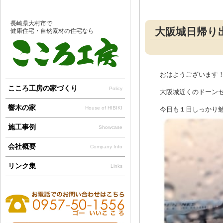
長崎県大村市で
大阪城日帰り
健康住宅・自然素材の住宅なら
おはようございます
こころ工房の家づくり
Policy
大阪城近くのドーンセン
響木の家
House of HIBIKI
今日も１日しっかり
施工事例
Showcase
会社概要
Company Info
リンク集
Links