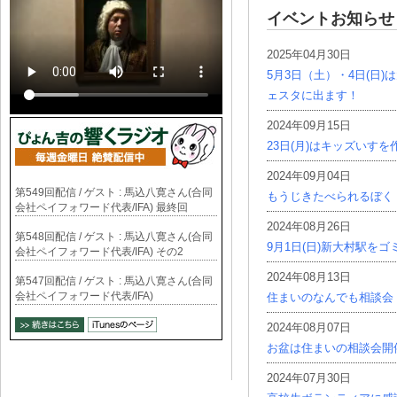
イベントお知らせ
2025年04月30日
5月3日（土）・4日(日
ェスタに出ます！
2024年09月15日
23日(月)はキッズいす
2024年09月04日
第549回配信 / ゲスト : 馬込八寛さん(合同
もうじきたべられるぼく
会社ペイフォワード代表/IFA) 最終回
2024年08月26日
第548回配信 / ゲスト : 馬込八寛さん(合同
9月1日(日)新大村駅を
会社ペイフォワード代表/IFA) その2
2024年08月13日
第547回配信 / ゲスト : 馬込八寛さん(合同
会社ペイフォワード代表/IFA)
住まいのなんでも相談会
2024年08月07日
お盆は住まいの相談会開
2024年07月30日