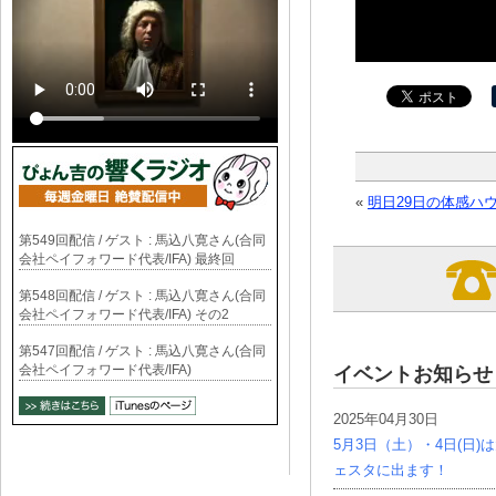
«
明日29日の体感ハ
第549回配信 / ゲスト : 馬込八寛さん(合同
会社ペイフォワード代表/IFA) 最終回
第548回配信 / ゲスト : 馬込八寛さん(合同
会社ペイフォワード代表/IFA) その2
第547回配信 / ゲスト : 馬込八寛さん(合同
会社ペイフォワード代表/IFA)
イベントお知らせ
2025年04月30日
5月3日（土）・4日(日
ェスタに出ます！