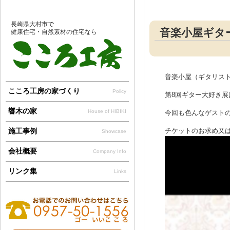
長崎県大村市で
音楽小屋ギター
健康住宅・自然素材の住宅なら
音楽小屋（ギタリス
こころ工房の家づくり
Policy
第8回ギター大好き展
響木の家
House of HIBIKI
今回も色んなゲスト
施工事例
チケットのお求め又は詳
Showcase
会社概要
Company Info
リンク集
Links