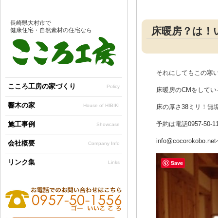
長崎県大村市で
床暖房？は！
健康住宅・自然素材の住宅なら
それにしてもこの寒
こころ工房の家づくり
Policy
床暖房のCMをしてい
響木の家
House of HIBIKI
床の厚さ38ミリ！無
施工事例
予約は電話0957-50-1
Showcase
info@cocorokobo.ne
会社概要
Company Info
リンク集
Save
Links