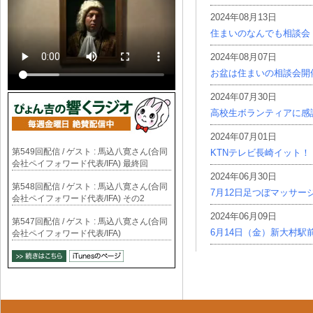
2024年08月13日
住まいのなんでも相談会
2024年08月07日
お盆は住まいの相談会開
2024年07月30日
高校生ボランティアに感
2024年07月01日
第549回配信 / ゲスト : 馬込八寛さん(合同
KTNテレビ長崎イット！
会社ペイフォワード代表/IFA) 最終回
2024年06月30日
第548回配信 / ゲスト : 馬込八寛さん(合同
7月12日足つぼマッサー
会社ペイフォワード代表/IFA) その2
2024年06月09日
第547回配信 / ゲスト : 馬込八寛さん(合同
6月14日（金）新大村駅
会社ペイフォワード代表/IFA)