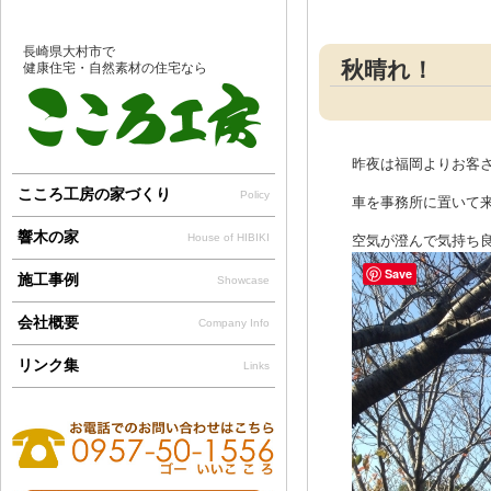
長崎県大村市で
秋晴れ！
健康住宅・自然素材の住宅なら
昨夜は福岡よりお客
こころ工房の家づくり
Policy
車を事務所に置いて
響木の家
House of HIBIKI
空気が澄んで気持ち良い
Save
施工事例
Showcase
会社概要
Company Info
リンク集
Links