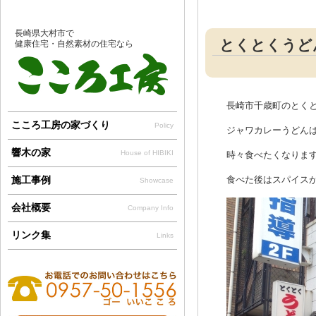
長崎県大村市で
とくとくうどん
健康住宅・自然素材の住宅なら
長崎市千歳町のとく
こころ工房の家づくり
Policy
ジャワカレーうどん
響木の家
House of HIBIKI
時々食べたくなります
施工事例
食べた後はスパイスが
Showcase
会社概要
Company Info
リンク集
Links