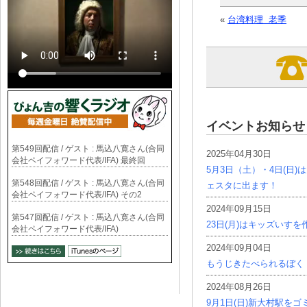
«
台湾料理 老季
イベントお知らせ
第549回配信 / ゲスト : 馬込八寛さん(合同
2025年04月30日
会社ペイフォワード代表/IFA) 最終回
5月3日（土）・4日(日
第548回配信 / ゲスト : 馬込八寛さん(合同
ェスタに出ます！
会社ペイフォワード代表/IFA) その2
2024年09月15日
第547回配信 / ゲスト : 馬込八寛さん(合同
23日(月)はキッズいす
会社ペイフォワード代表/IFA)
2024年09月04日
もうじきたべられるぼく
2024年08月26日
9月1日(日)新大村駅を