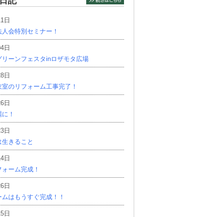
日記
11日
法人会特別セミナー！
04日
リーンフェスタinロザモタ広場
28日
衣室のリフォーム工事完了！
26日
麗に！
23日
は生きること
14日
フォーム完成！
26日
ームはもうすぐ完成！！
15日