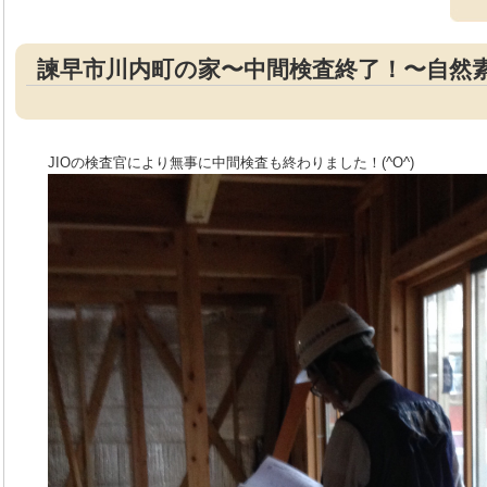
諫早市川内町の家〜中間検査終了！〜自然
JIOの検査官により無事に中間検査も終わりました！(^O^)