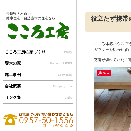
長崎県大村市で
役立たず携帯め
健康住宅・自然素材の住宅なら
こころ体感ハウスで
ガラケーを処分せず
こころ工房の家づくり
Policy
充電が切れていた！電
響木の家
House of HIBIKI
Save
施工事例
Showcase
会社概要
Company Info
リンク集
Links