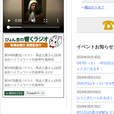
«
桃のケーキ？
イベントお知らせ
第549回配信 / ゲスト : 馬込八寛さん(合同
2025年04月30日
会社ペイフォワード代表/IFA) 最終回
5月3日（土）・4日(日
第548回配信 / ゲスト : 馬込八寛さん(合同
ェスタに出ます！
会社ペイフォワード代表/IFA) その2
2024年09月15日
第547回配信 / ゲスト : 馬込八寛さん(合同
23日(月)はキッズいす
会社ペイフォワード代表/IFA)
2024年09月04日
もうじきたべられるぼく
2024年08月26日
9月1日(日)新大村駅を