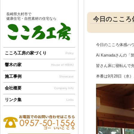
長崎県大村市で
今日のこころ
健康住宅・自然素材の住宅なら
今日のこころ体感ハ
こころ工房の家づくり
Policy
Ai Kamadaさん
響木の家
House of HIBIKI
皆さん床に寝転んで先
施工事例
本番は9月28日（水
Showcase
会社概要
Company Info
リンク集
Links