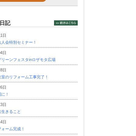
日記
11日
法人会特別セミナー！
04日
リーンフェスタinロザモタ広場
28日
衣室のリフォーム工事完了！
26日
麗に！
23日
は生きること
14日
フォーム完成！