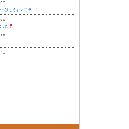
26日
ームはもうすぐ完成！！
15日
なった
12日
！！
07日