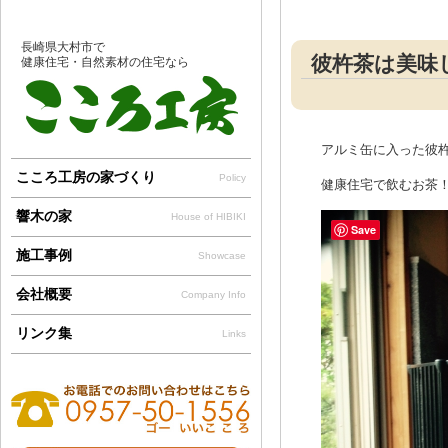
長崎県大村市で
彼杵茶は美味しい
健康住宅・自然素材の住宅なら
アルミ缶に入った彼杵茶
こころ工房の家づくり
Policy
健康住宅で飲むお茶
響木の家
House of HIBIKI
Save
施工事例
Showcase
会社概要
Company Info
リンク集
Links