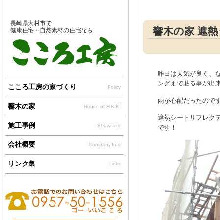
長崎県大村市で
響木の家 遮
健康住宅・自然素材の住宅なら
昨日は天気が良く、
ングまで貼る事が出
こころ工房の家づくり
Policy
雨が心配だったので
響木の家
House of HIBIKI
遮熱シートリフレク
施工事例
Showcase
です！
会社概要
Company Info
リンク集
Links