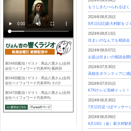
2024年09月04日
もうじきたべられるぼく
2024年08月26日
9月1日(日)新大村駅を
2024年08月13日
住まいのなんでも相談会
2024年08月07日
お盆は住まいの相談会開
第549回配信 / ゲスト : 馬込八寛さん(合同
2024年07月30日
会社ペイフォワード代表/IFA) 最終回
高校生ボランティアに感
第548回配信 / ゲスト : 馬込八寛さん(合同
会社ペイフォワード代表/IFA) その2
2024年07月01日
KTNテレビ長崎イット！
第547回配信 / ゲスト : 馬込八寛さん(合同
会社ペイフォワード代表/IFA)
2024年06月30日
7月12日足つぼマッサー
2024年06月09日
6月14日（金）新大村駅