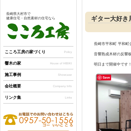
長崎県大村市で
ギター大好き
健康住宅・自然素材の住宅なら
長崎市平和町 平和町
こころ工房の家づくり
Policy
音響熟成木材の反響板も
響木の家
House of HIBIKI
明日まで開催中です
施工事例
Showcase
Save
会社概要
Company Info
リンク集
Links