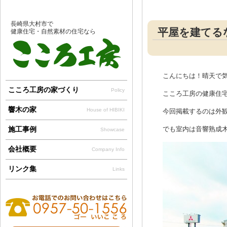
長崎県大村市で
平屋を建てる
健康住宅・自然素材の住宅なら
こんにちは！晴天で
こころ工房の家づくり
Policy
こころ工房の健康住
響木の家
House of HIBIKI
今回掲載するのは外
施工事例
でも室内は音響熟成木材
Showcase
会社概要
Company Info
リンク集
Links