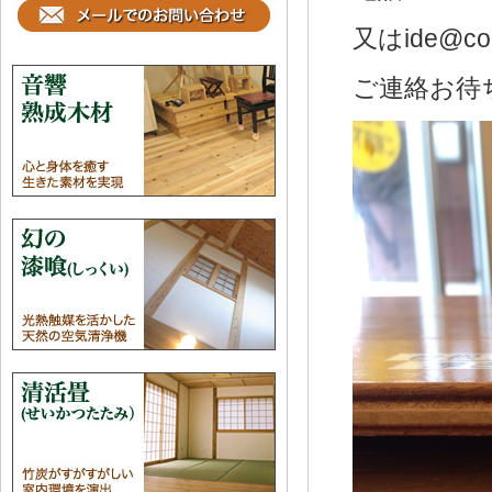
又はide@coc
ご連絡お待