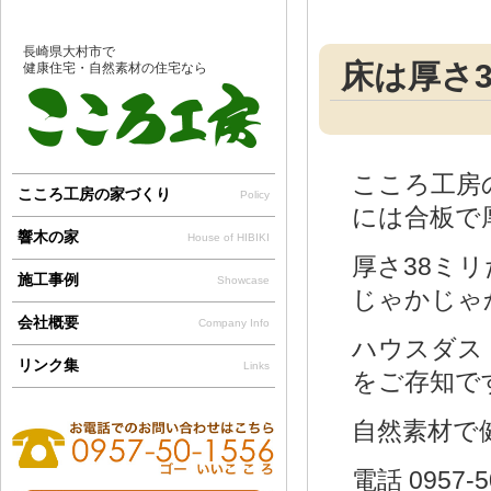
長崎県大村市で
床は厚さ
健康住宅・自然素材の住宅なら
こころ工房
こころ工房の家づくり
Policy
には合板で
響木の家
House of HIBIKI
厚さ38ミ
施工事例
Showcase
じゃかじゃ
会社概要
Company Info
ハウスダス
リンク集
Links
をご存知で
自然素材で
電話 0957-5