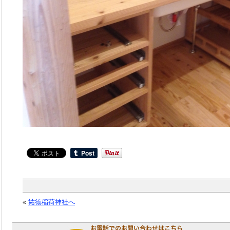
«
祐徳稲荷神社へ