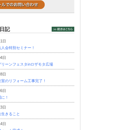
日記
11日
法人会特別セミナー！
04日
リーンフェスタinロザモタ広場
28日
衣室のリフォーム工事完了！
26日
麗に！
23日
は生きること
14日