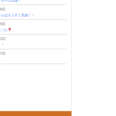
フォーム完成！
26日
ームはもうすぐ完成！！
15日
なった
12日
！！
07日