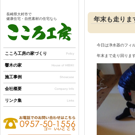
長崎県大村市で
年末も走ります！
健康住宅・自然素材の住宅なら
今日は浄水器のフィ
こころ工房の家づくり
Policy
年末まで走り回ります！o
響木の家
House of HIBIKI
施工事例
Showcase
会社概要
Company Info
リンク集
Links