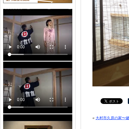
«
大村市久原の家〜