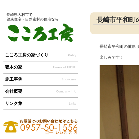
長崎県大村市で
長崎市平和町
健康住宅・自然素材の住宅なら
長崎市平和町の健康
こころ工房の家づくり
Policy
楽しみです！
響木の家
House of HIBIKI
施工事例
Showcase
会社概要
Company Info
リンク集
Links