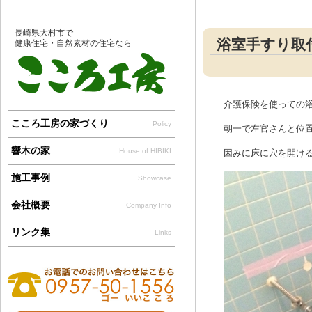
長崎県大村市で
浴室手すり取
健康住宅・自然素材の住宅なら
介護保険を使っての
こころ工房の家づくり
Policy
朝一で左官さんと位
響木の家
House of HIBIKI
因みに床に穴を開ける
施工事例
Showcase
会社概要
Company Info
リンク集
Links