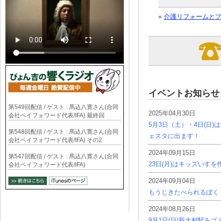
«
介護リフォームと
イベントお知らせ
第549回配信 / ゲスト : 馬込八寛さん(合同
2025年04月30日
会社ペイフォワード代表/IFA) 最終回
5月3日（土）・4日(日
第548回配信 / ゲスト : 馬込八寛さん(合同
ェスタに出ます！
会社ペイフォワード代表/IFA) その2
2024年09月15日
第547回配信 / ゲスト : 馬込八寛さん(合同
23日(月)はキッズいす
会社ペイフォワード代表/IFA)
2024年09月04日
もうじきたべられるぼく
2024年08月26日
9月1日(日)新大村駅を