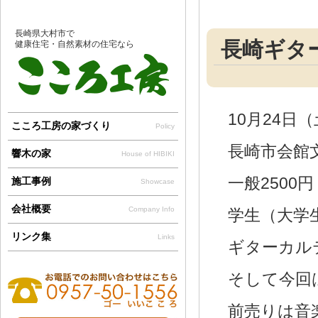
長崎県大村市で
長崎ギタ
健康住宅・自然素材の住宅なら
10月24日
こころ工房の家づくり
Policy
長崎市会館
響木の家
House of HIBIKI
一般2500円
施工事例
Showcase
会社概要
Company Info
学生（大学
リンク集
Links
ギターカル
そして今回
前売りは音楽小