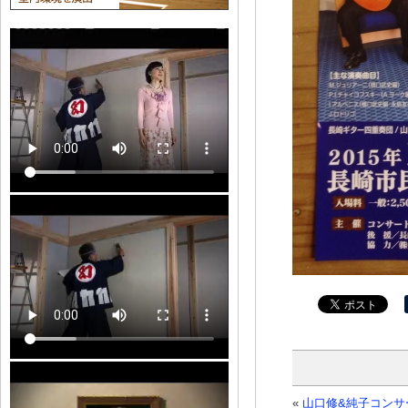
«
山口修&純子コンサ