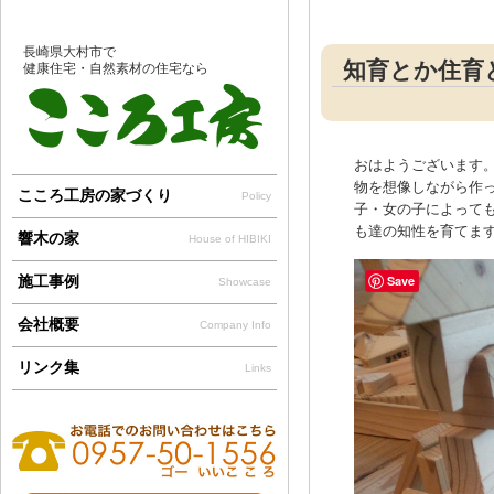
長崎県大村市で
知育とか住育
健康住宅・自然素材の住宅なら
おはようございます
物を想像しながら作っ
こころ工房の家づくり
Policy
子・女の子によって
も達の知性を育てます(
響木の家
House of HIBIKI
施工事例
Save
Showcase
会社概要
Company Info
リンク集
Links