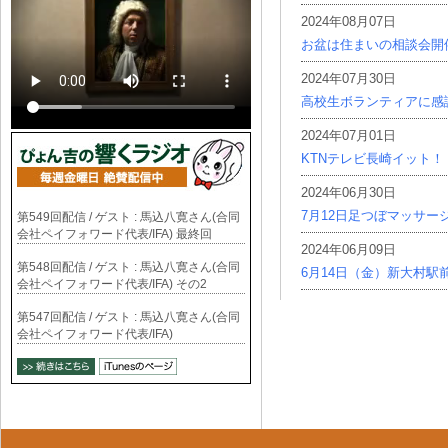
2024年08月07日
お盆は住まいの相談会開
2024年07月30日
高校生ボランティアに感
2024年07月01日
KTNテレビ長崎イット！
2024年06月30日
7月12日足つぼマッサー
第549回配信 / ゲスト : 馬込八寛さん(合同
会社ペイフォワード代表/IFA) 最終回
2024年06月09日
第548回配信 / ゲスト : 馬込八寛さん(合同
6月14日（金）新大村駅
会社ペイフォワード代表/IFA) その2
第547回配信 / ゲスト : 馬込八寛さん(合同
会社ペイフォワード代表/IFA)