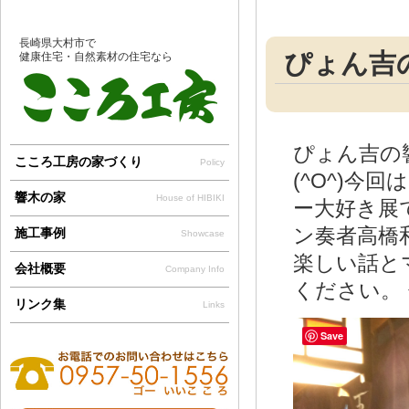
長崎県大村市で
ぴょん吉
健康住宅・自然素材の住宅なら
ぴょん吉の
こころ工房の家づくり
Policy
(^O^)今
響木の家
House of HIBIKI
ー大好き展
ン奏者高橋
施工事例
Showcase
楽しい話と
会社概要
Company Info
ください。 
リンク集
Links
Save