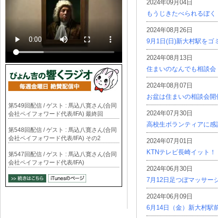
2024年09月04日
もうじきたべられるぼく
2024年08月26日
9月1日(日)新大村駅を
2024年08月13日
住まいのなんでも相談会
2024年08月07日
お盆は住まいの相談会開
第549回配信 / ゲスト : 馬込八寛さん(合同
2024年07月30日
会社ペイフォワード代表/IFA) 最終回
高校生ボランティアに感
第548回配信 / ゲスト : 馬込八寛さん(合同
会社ペイフォワード代表/IFA) その2
2024年07月01日
KTNテレビ長崎イット！
第547回配信 / ゲスト : 馬込八寛さん(合同
会社ペイフォワード代表/IFA)
2024年06月30日
7月12日足つぼマッサー
2024年06月09日
6月14日（金）新大村駅